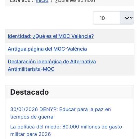
Está aquí:
Inicio
¿Quienes somos?
Cantidad
Título
Identidad: ¿Qué es el MOC València?
Antigua página del MOC-València
Declaración ideológica de Alternativa
Antimilitarista-MOC
Artículos
Destacado
30/01/2026 DENYP: Educar para la paz en
tiempos de guerra
La política del miedo: 80.000 millones de gasto
militar para 2026