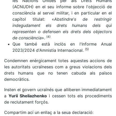
les Nacions Unides per als Drets Humans
(ACNUDH) en el seu informe sobre l'objecció de
consciència al servei militar, i en particular en el
capítol titulat: «
Abstindre's de restringir
indegudament els drets humans dels qui
representen o defensen els drets dels objectors
(4)
de consciència
».
Que també està inclòs en l'Informe Anual
(5)
2023/2024 d'Amnistia Internacional.
Condemnen enèrgicament totes aquestes accions de
les autoritats ucraïneses com a greus violacions dels
drets humans que no tenen cabuda als països
democràtics.
Insten el govern ucraïnés que alliberen immediatament
a
Yurii Sheliazhenko
i cessen tots els procediments
de reclutament forçós.
Compartim ací un enllaç a la seua declaració: