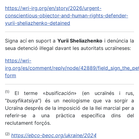
https://wri-irg.org/en/story/2026/urgent-
conscientious-objector-and-human-rights-defender-
yurii-sheliazhenko-detained
Signa ací en suport a
Yurii Sheliazhenko
i denúncia la
seua detenció il·legal davant les autoritats ucraïneses:
https://wri-
irg.org/es/comment/reply/node/42889/field_sign_the_p
form
(1)
El terme «
busificación
» (en ucraïnés i rus,
"
busyfikatsiya
") és un neologisme que va sorgir a
Ucraïna després de la imposició de la llei marcial per a
referir-se a una pràctica específica dins del
reclutament forçós.
(2)
https://ebco-beoc.org/ukraine/2024