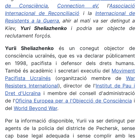
de Consciència
,
Connection eV
, l'
Associació
Internacional de Reconciliació
i la
Internacional de
Resistents a la Guerra
, ahir al matí va ser detingut a
Kíev,
Yuri Sheliazhenko
i podria ser objecte de
reclutament forçós.
Yurii Sheliazhenko
és un conegut objector de
consciència ucraïnés, que es va declarar públicament
en 1998, pacifista i defensor dels drets humans.
També és acadèmic i secretari executiu del
Moviment
Pacifista Ucraïnés
(organització membre de
War
Resisters International
), director de l'
Institut de Pau i
Dret d'Ucraïna
i membre del consell d'administració
de l'
Oficina Europea per a l'Objecció de Consciència
i
del
World Beyond War
.
Per la informació disponible, Yurii va ser detingut per
agents de la policia del districte de Pechersk, sense
cap base legal adequada i sense complir amb les