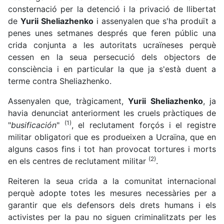
consternació per la detenció i la privació de llibertat
de
Yurii Sheliazhenko
i assenyalen que s'ha produït a
penes unes setmanes després que feren públic una
crida conjunta a les autoritats ucraïneses perquè
cessen en la seua persecució dels objectors de
consciència i en particular la que ja s'està duent a
terme contra Sheliazhenko.
Assenyalen que, tràgicament,
Yurii Sheliazhenko
, ja
havia denunciat anteriorment les cruels pràctiques de
(1)
"
busificación
"
, el reclutament forçós i el registre
militar obligatori que es produeixen a Ucraïna, que en
alguns casos fins i tot han provocat tortures i morts
(2)
en els centres de reclutament militar
.
Reiteren la seua crida a la comunitat internacional
perquè adopte totes les mesures necessàries per a
garantir que els defensors dels drets humans i els
activistes per la pau no siguen criminalitzats per les