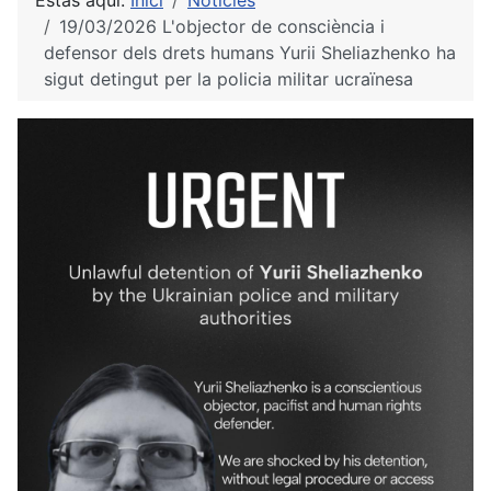
Estàs aquí:
Inici
Notícies
19/03/2026 L'objector de consciència i
defensor dels drets humans Yurii Sheliazhenko ha
sigut detingut per la policia militar ucraïnesa