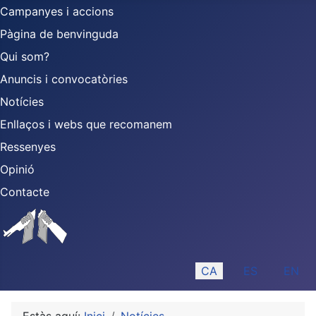
Campanyes i accions
Pàgina de benvinguda
Qui som?
Anuncis i convocatòries
Notícies
Enllaços i webs que recomanem
Ressenyes
Opinió
Contacte
Seleccioni el seu idiom
CA
ES
EN