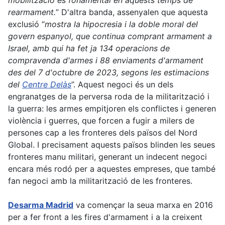
mobilització és fonamental en aquests temps de
rearmament.
” D'altra banda, assenyalen que aquesta
exclusió “
mostra
la hipocresia
i la doble moral del
govern espanyol, que continua comprant armament a
Israel, amb qui ha
fet
ja
134 operacions de
compravenda d'armes i 88 enviaments d'armament
des del 7 d'octubre de 2023, segons
les estimacions
del
Centre Delàs
”. Aquest negoci és un dels
engranatges de la perversa roda de la militarització i
la guerra: les armes empitjoren els conflictes i generen
violència i guerres, que forcen a fugir a milers de
persones cap a les fronteres dels països del Nord
Global.
I precisament aquest
s
països
blinden les se
u
es
fronteres manu militari, generant un indecent negoci
encara més rodó
per
a aquestes empreses,
que també
fan negoci amb la militarització de les fronteres
.
Desarma Madrid
va començar la se
u
a marxa en 2016
per a fer front a les fires d'armament i a la creixent