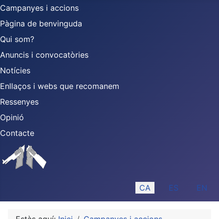
Campanyes i accions
Pàgina de benvinguda
Qui som?
Anuncis i convocatòries
Notícies
Enllaços i webs que recomanem
Ressenyes
Opinió
Contacte
Seleccioni el seu idiom
CA
ES
EN