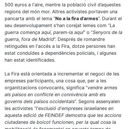
500 euros a l'aire, mentre la població civil
d’aquestes
regions del món mor. Altres activistes portaven una
pancarta amb el lema “
No a la fira d'armes
”. Durant el
seu desenvolupament s'han corejat lemes com “
La
guerra comença aquí, parem-la aquí
” o “
Senyors de la
guerra, fora de Madrid
”. Després de romandre
retingudes en l'accés a la
F
ira,
dotze
persones han
estat conduïdes a dependències policials,
i
algunes
han estat identificades.
La Fira està orientada a incrementar el negoci de les
empreses participants, una cosa que, per a les
organitzacions convocants, significa “
vendre armes
als països en conflicte
en
connivència amb els
governs d
els països occidentals
”. Segons assenyalen
les activistes “
l'exclusió d'empreses israelianes en
aquesta edició de FEINDEF demostra que les accions
ciutadanes de boicot funcionen, per la qual cosa la