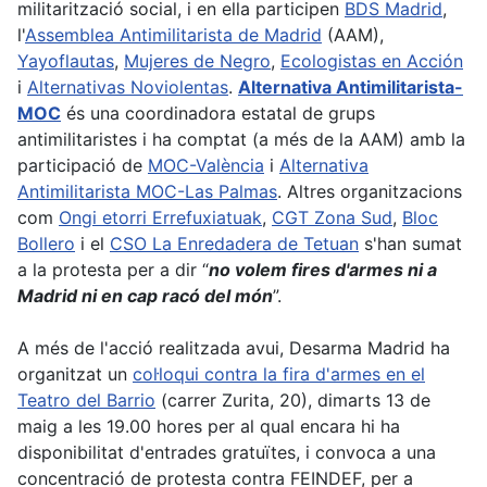
militarització social, i en ella participen
BDS Madrid
,
l'
Assemblea Antimilitarista de Madrid
(AAM),
Yayoflautas
,
Mujeres de Negro
,
Ecologist
a
s en Acció
n
i
Alternativ
a
s Noviolentas
.
Alternativa Antimilitarista-
MOC
és una coordinadora estatal de grups
antimilitaristes i ha comptat (a més de la AAM) amb la
participació de
MOC-València
i
Alternativa
Antimilitarista MOC-Las Palmas
. Altres organitzacions
com
Ongi etorri Errefuxiatuak
,
CGT Zona Sud
,
Bloc
Bollero
i el
CSO La
Enredadera
de Tetuan
s'han sumat
a la protesta per a dir “
no volem fires d'armes ni a
Madrid ni en cap racó del món
”.
A més de l'acció realitzada avui, Desarma Madrid ha
organitzat un
col·loqui contra la fira d'armes en el
Teatr
o
del Bar
rio
(
carrer
Zurita, 20), dimarts 13 de
maig a les 19.00 hores per al qual encara hi ha
disponibilitat d'entrades gratuïtes, i convoca a una
concentració de protesta contra FEINDEF,
per a