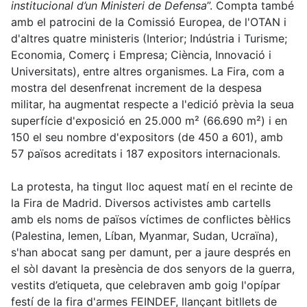
institucional d’
un
Ministeri de Defensa
”. Compta també
amb el
patrocini
de la Comissió Europea, de l'OTAN i
d'altres quatre ministeris (Interior; Indústria i Turisme;
Economia, Comerç i Empresa; Ciència, Innovació i
Universitats), entre altres organismes. La
F
ira, com a
mostra del desenfrenat increment de la despesa
militar, ha augmentat respecte a l'edició prèvia la se
u
a
superfície d'exposició en 25.000 m² (66.690 m²) i en
150 el seu nombre d'expositors (de 450 a 601), amb
57 països acreditats i 187 expositors internacionals.
L
a protesta, ha tingut lloc aquest matí en el recinte de
la Fira de Madrid.
D
iversos activistes amb cartells
amb els noms de
països víctim
es
de
conflictes bèl·lics
(Palestina, Iemen, Líban, Myanmar, Sudan, Ucraïna),
s'han abocat sang per damunt, per a j
a
ure després en
el sòl davant la presència de dos senyors de la guerra,
vestits d’etiqueta,
que celebraven amb goig l'opípar
festí de la fira d'armes FEINDEF, llançant bitllets de