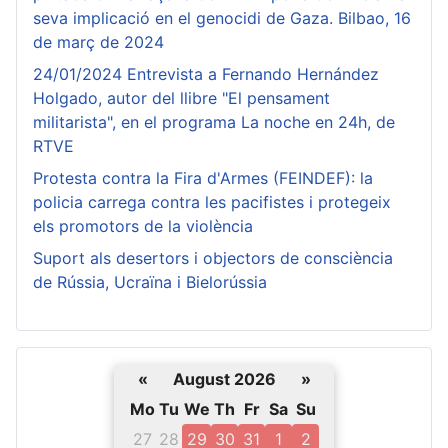
seva implicació en el genocidi de Gaza. Bilbao, 16
de març de 2024
24/01/2024 Entrevista a Fernando Hernández
Holgado, autor del llibre "El pensament
militarista", en el programa La noche en 24h, de
RTVE
Protesta contra la Fira d'Armes (FEINDEF): la
policia carrega contra les pacifistes i protegeix
els promotors de la violència
Suport als desertors i objectors de consciència
de Rússia, Ucraïna i Bielorússia
«
August 2026
»
Mo
Tu
We
Th
Fr
Sa
Su
27
28
29
30
31
1
2