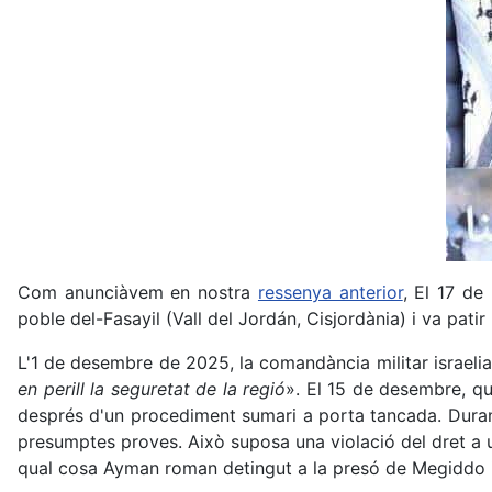
Com anunciàvem en nostra
ressenya anterior
, El 17 d
poble del-Fasayil (Vall del Jordán, Cisjordània) i va pati
L'1 de desembre de 2025, la comandància militar israeli
en perill la seguretat de la regió
». El 15 de desembre, qu
després d'un procediment sumari a porta tancada. Duran
presumptes proves. Això suposa una violació del dret a un
qual cosa Ayman roman detingut a la presó de Megiddo i se