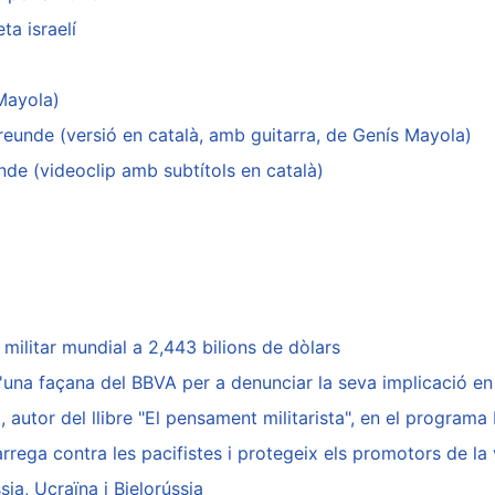
ta israelí
 Mayola)
reunde (versió en català, amb guitarra, de Genís Mayola)
nde (videoclip amb subtítols en català)
militar mundial a 2,443 bilions de dòlars
d'una façana del BBVA per a denunciar la seva implicació e
utor del llibre "El pensament militarista", en el program
arrega contra les pacifistes i protegeix els promotors de la 
ia, Ucraïna i Bielorússia