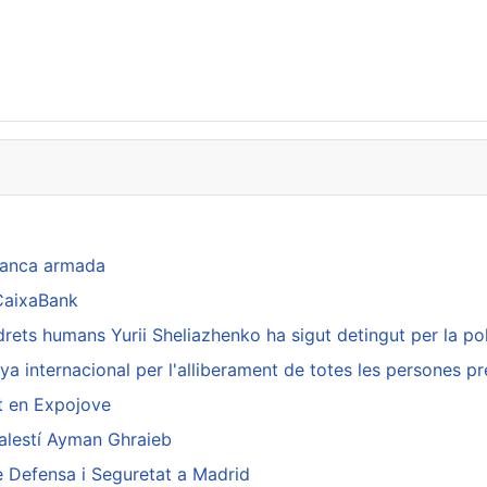
banca armada
 CaixaBank
rets humans Yurii Sheliazhenko ha sigut detingut per la poli
internacional per l'alliberament de totes les persones pr
it en Expojove
palestí Ayman Ghraieb
de Defensa i Seguretat a Madrid