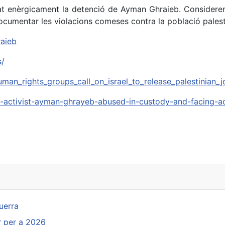
 enèrgicament la detenció de Ayman Ghraieb. Consideren
ocumentar les violacions comeses contra la població palest
raieb
s/
an_rights_groups_call_on_israel_to_release_palestinian_j
an-activist-ayman-ghrayeb-abused-in-custody-and-facing-ad
uerra
ar per a 2026