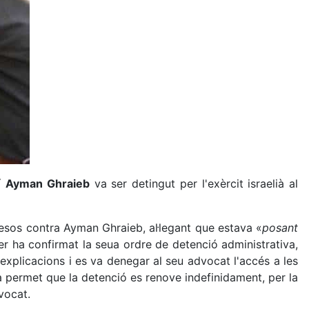
tí
Ayman Ghraieb
va ser detingut per l'exèrcit israelià al
mesos contra Ayman Ghraieb, al·legant que estava «
posant
fer ha confirmat la seua ordre de detenció administrativa,
explicacions i es va denegar al seu advocat l'accés a les
va permet que la detenció es renove indefinidament, per la
vocat.