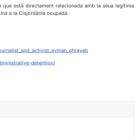
 que està directament relacionada amb la seua legítima
ina a la Cisjordània ocupada.
ournalist_and_activist_ayman_ghrayeb
ministrative-detention/