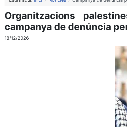
Estàs aquí:
Inici
Notícies
Campanya de denúncia per
Organitzacions palestin
campanya de denúncia per 
18/12/2026