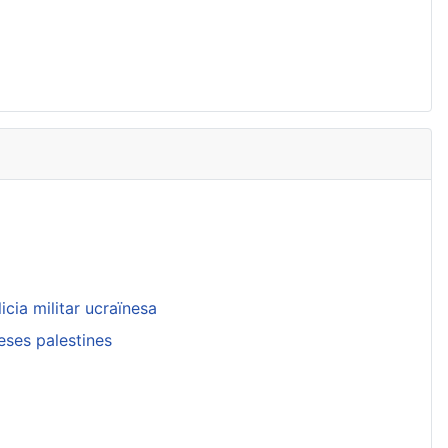
cia militar ucraïnesa
eses palestines