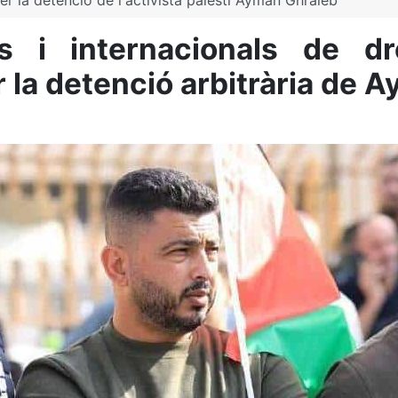
 la detenció de l'activista palestí Ayman Ghraieb
es i internacionals de 
la detenció arbitrària de 