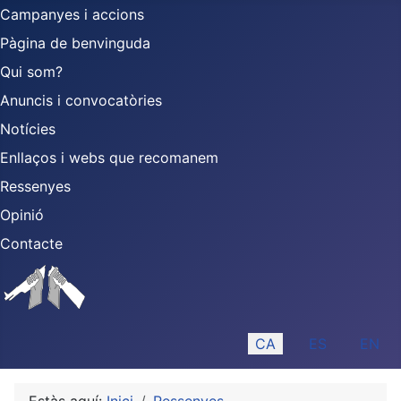
Campanyes i accions
Pàgina de benvinguda
Qui som?
Anuncis i convocatòries
Notícies
Enllaços i webs que recomanem
Ressenyes
Opinió
Contacte
Seleccioni el seu idiom
CA
ES
EN