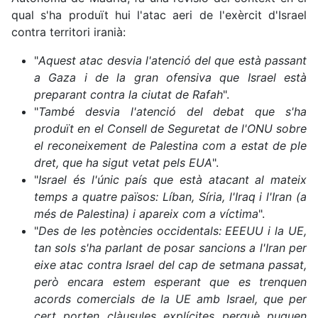
qual s'ha produït hui l'atac aeri de l'exèrcit d'Israel
contra territori iranià:
"
Aquest atac desvia l'atenció del que està passant
a Gaza i de la gran ofensiva que Israel està
preparant contra la ciutat de Rafah
".
"
També desvia l'atenció del debat que s'ha
produït en el Consell de Seguretat de l'ONU sobre
el reconeixement de Palestina com a estat de ple
dret, que ha sigut vetat pels EUA
".
"
Israel és l'únic país que està atacant al mateix
temps a quatre països: Líban, Síria, l'Iraq i l'Iran (a
més de Palestina) i apareix com a víctima
".
"
Des de les potències occidentals: EEEUU i la UE,
tan sols s'ha parlant de posar sancions a l'Iran per
eixe atac contra Israel del cap de setmana passat,
però encara estem esperant que es trenquen
acords comercials de la UE amb Israel, que per
cert porten clàusules explícites perquè puguen