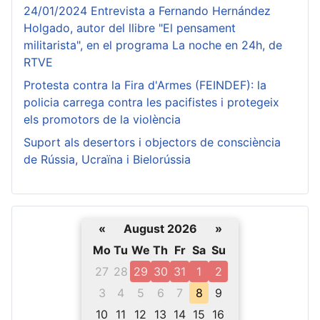
24/01/2024 Entrevista a Fernando Hernández
Holgado, autor del llibre "El pensament
militarista", en el programa La noche en 24h, de
RTVE
Protesta contra la Fira d'Armes (FEINDEF): la
policia carrega contra les pacifistes i protegeix
els promotors de la violència
Suport als desertors i objectors de consciència
de Rússia, Ucraïna i Bielorússia
«
August 2026
»
Mo
Tu
We
Th
Fr
Sa
Su
27
28
29
30
31
1
2
3
4
5
6
7
8
9
10
11
12
13
14
15
16