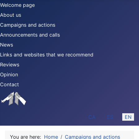
Welcome page
About us
Campaigns and actions
Announcements and calls
News
Links and websites that we recommend
Reviews
Opinion
Contact
Select your language
CA
ES
EN
You are here:
Home
Campaigns and actions