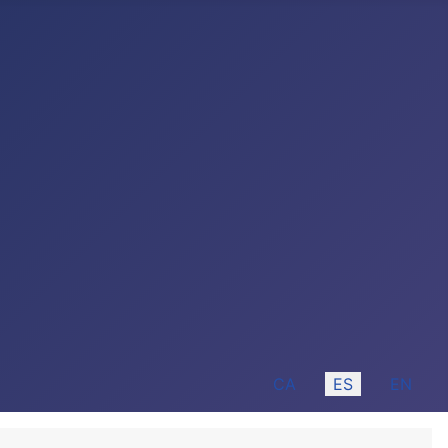
Seleccione su idioma
CA
ES
EN