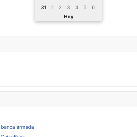
31
1
2
3
4
5
6
Hoy
a banca armada
e CaixaBank