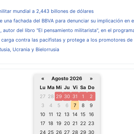
ilitar mundial a 2,443 billones de dólares
de una fachada del BBVA para denunciar su implicación en 
utor del libro "El pensamiento militarista", en el progra
 carga contra las pacifistas y protege a los promotores de 
sia, Ucrania y Bielorrusia
«
Agosto 2026
»
Lu
Ma
Mi
Ju
Vi
Sa
Do
27
28
29
30
31
1
2
3
4
5
6
7
8
9
10
11
12
13
14
15
16
17
18
19
20
21
22
23
24
25
26
27
28
29
30